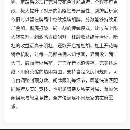
则，定缺后必须打完对应花色才能胡牌，全程不可更
改，极大提升了对局的策略性与严谨性，胡牌后玩家
依旧可以留在牌局中继续摸牌胡牌，分数能够持续累
加叠加，彻底打破一局一胡的传统模式，让收益上限
大幅提升，刺激感直线飙升，杠牌收益结算清晰，暗
杠的收益远高于明杠，还能开启抢杠胡、杠上开花等
特色机制，让每一局都充满未知惊喜，界面设计简洁
大气，牌面清晰易辨，方言配音地道传神，完美还原
线下川麻茶馆的热闹氛围，支持自定义房间规则，可
自由调整封顶分数、胡牌限制等细节，既能快速匹配
同城牌友实时竞技，也能邀请亲友私密对局，兼顾休
闲娱乐与轻度竞技，全方位满足不同玩家的搓麻需
求。