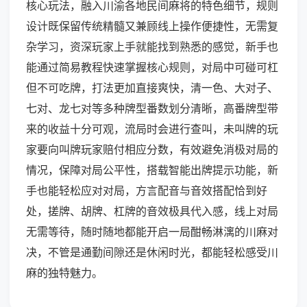
核心玩法，融入川渝各地民间麻将的特色细节，规则
设计既保留传统精髓又兼顾线上操作便捷性，无需复
杂学习，资深玩家上手就能找到熟悉的感觉，新手也
能通过简易教程快速掌握核心规则，对局中可碰可杠
但不可吃牌，打法更加直接爽快，清一色、大对子、
七对、龙七对等多种牌型番数划分清晰，高番牌型带
来的收益十分可观，流局时会进行查叫，未叫牌的玩
家要向叫牌玩家赔付相应分数，有效避免消极对局的
情况，保障对局公平性，搭载智能出牌提示功能，新
手也能轻松应对对局，方言配音与音效搭配恰到好
处，搓牌、胡牌、杠牌的音效极具代入感，线上对局
无需等待，随时随地都能开启一局酣畅淋漓的川麻对
决，不管是通勤间隙还是休闲时光，都能轻松感受川
麻的独特魅力。