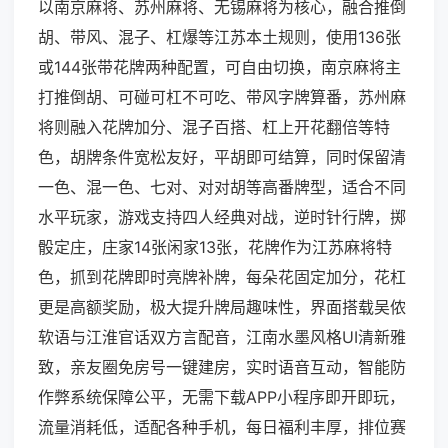
以南京麻将、苏州麻将、无锡麻将为核心，融合推倒
胡、带风、混子、杠爆等江苏本土规则，使用136张
或144张带花牌两种配置，可自由切换，南京麻将主
打推倒胡、可碰可杠不可吃、带风字牌算番，苏州麻
将则融入花牌加分、混子百搭、杠上开花翻倍等特
色，胡牌条件宽松友好，平胡即可结算，同时保留清
一色、混一色、七对、对对胡等高番牌型，适合不同
水平玩家，游戏支持四人经典对战，逆时针行牌，掷
骰定庄，庄家14张闲家13张，花牌作为江苏麻将特
色，抓到花牌即时亮牌补牌，每朵花固定加分，花杠
更是高额奖励，极大提升牌局趣味性，界面搭载吴侬
软语与江淮官话双方言配音，江南水墨风格UI清新雅
致，亲友圈免房号一键建房，实时语音互动，智能防
作弊系统保障公平，无需下载APP小程序即开即玩，
流量消耗低，适配各种手机，每日福利丰厚，排位赛