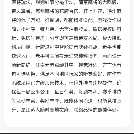
麻将玩法，规则细节分毫毕现，南京麻将的无吃牌、
带风算番，苏州麻将的花牌百搭、杠上开花，徐州麻
将的混子万能、推倒胡，都能精准适配，游戏操作极
简，小程序一键开启，无需注册登录，微信授权即可
玩，免房号建房，分享即可邀请亲友入局，极大降低
约局门槛，行牌过程中智能提示吃碰杠胡，新手也能
快速入门，老手可关闭提示追求纯粹博弈，画面设计
清新简约，江南元素点缀其中，视觉舒适，方言语音
包可选切换，满足不同地区玩家的听觉偏好，防作弊
系统采用官方级加密技术，杜绝外挂与违规操作，确
保每一局公平公正，每日任务、签到福利、赛季排位
等活动丰富，奖励丰厚，既能休闲消遣，也能竞技上
分，是江苏人随时随地搓麻、联络感情的最佳伴侣。