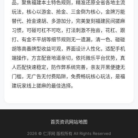
品，聚焦福建本土特色规则，精准还原全省各地主流
玩法，核心以游金、抢金、三金倒为核心，金牌万能
替代、抢金速胡、多游加分，完美复刻福建民间搓麻
习惯，可碰可杠不可吃，打法刺激不拖沓，花杠、跟
打、有金不平胡等细节规则无一遗漏，清一色、碰碰
胡等高番牌型收益可观，界面设计人性化，适配手机
端操作，方言配音地道亲切，依托微乐平台优势，真
人匹配快速稳定，防作弊系统完善，亲友开黑便捷无
门槛，无广告无付费陷阱，免费畅玩核心玩法，是福
建玩家线上搓麻的最佳选择。
首页
资讯
网站地图
2026 © 仁浮网 版权所有 All Rights Reserved