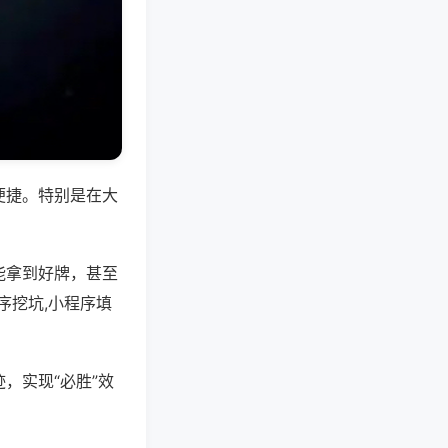
便捷。特别是在大
能拿到好牌，甚至
序挖坑,小程序填
，实现“必胜”效
。