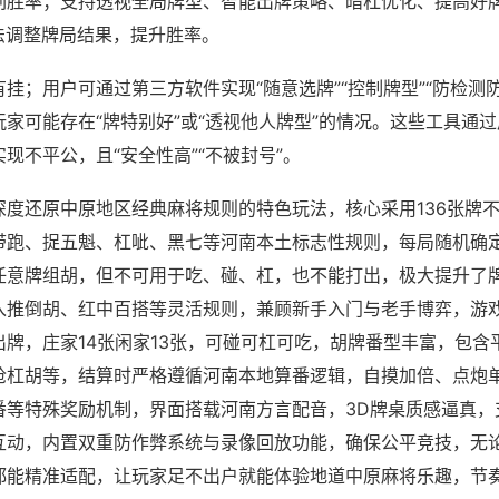
刷胜率；支持透视全局牌型、智能出牌策略、暗杠优化、提高好
法调整牌局结果，提升胜率。
挂；用户可通过第三方软件实现“随意选牌”“控制牌型”“防检测
家可能存在“牌特别好”或“透视他人牌型”的情况。这些工具通
现不平公，且“安全性高”“不被封号”。
深度还原中原地区经典麻将规则的特色玩法，核心采用136张牌
带跑、捉五魁、杠呲、黑七等河南本土标志性规则，每局随机确
任意牌组胡，但不可用于吃、碰、杠，也不能打出，极大提升了
入推倒胡、红中百搭等灵活规则，兼顾新手入门与老手博弈，游
出牌，庄家14张闲家13张，可碰可杠可吃，胡牌番型丰富，包含
抢杠胡等，结算时严格遵循河南本地算番逻辑，自摸加倍、点炮
番等特殊奖励机制，界面搭载河南方言配音，3D牌桌质感逼真，
互动，内置双重防作弊系统与录像回放功能，确保公平竞技，无
都能精准适配，让玩家足不出户就能体验地道中原麻将乐趣，节