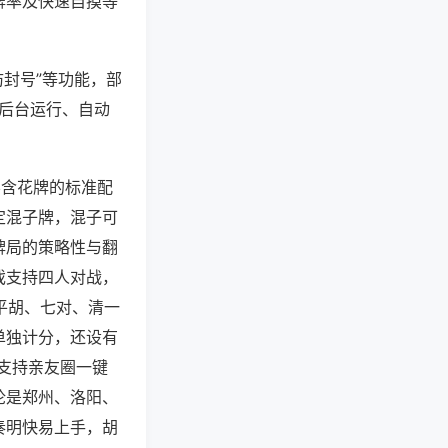
牌率及快速自摸等
防封号”等功能，部
过后台运行、自动
不含花牌的标准配
定混子牌，混子可
牌局的策略性与翻
戏支持四人对战，
平胡、七对、清一
单独计分，还设有
支持亲友圈一键
论是郑州、洛阳、
奏明快易上手，胡