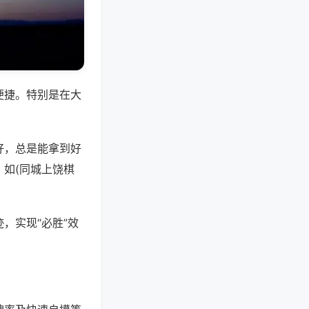
便捷。特别是在大
好，总是能拿到好
如(同城上饶棋
，实现“必胜”效
。