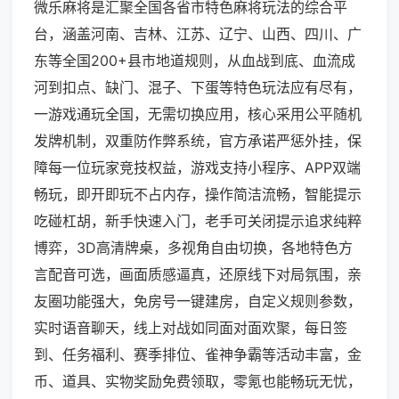
微乐麻将是汇聚全国各省市特色麻将玩法的综合平
台，涵盖河南、吉林、江苏、辽宁、山西、四川、广
东等全国200+县市地道规则，从血战到底、血流成
河到扣点、缺门、混子、下蛋等特色玩法应有尽有，
一游戏通玩全国，无需切换应用，核心采用公平随机
发牌机制，双重防作弊系统，官方承诺严惩外挂，保
障每一位玩家竞技权益，游戏支持小程序、APP双端
畅玩，即开即玩不占内存，操作简洁流畅，智能提示
吃碰杠胡，新手快速入门，老手可关闭提示追求纯粹
博弈，3D高清牌桌，多视角自由切换，各地特色方
言配音可选，画面质感逼真，还原线下对局氛围，亲
友圈功能强大，免房号一键建房，自定义规则参数，
实时语音聊天，线上对战如同面对面欢聚，每日签
到、任务福利、赛季排位、雀神争霸等活动丰富，金
币、道具、实物奖励免费领取，零氪也能畅玩无忧，