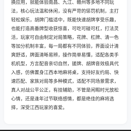
换应用，就能体验南昌、九江、赣州等多地不同玩
法，核心玩法温和休闲，没有严苛的惩罚机制，主打
轻松娱乐，胡牌门槛适中，既能快速胡牌享受乐趣，
也能打造高番牌型收获惊喜，可吃可碰可杠，打法灵
活，玩家可自由制定对局策略，花牌、杠牌、清一色
等加分机制丰富，每一局都有不同体验，界面设计清
爽舒适，牌面清晰易辨，操作简单易懂，适配各类手
机机型，方言配音亲切自然，搓牌、胡牌音效极具代
入感，仿佛置身江西本地麻将桌，支持好友约局、快
速匹配、家族对局等多种模式，适配不同场景需求，
真人对战公平公正，有挂辅助，不管是闲暇时光放松
心情，还是逢年过节联络感情，都是绝佳的麻将选
择，深受江西玩家的喜爱。