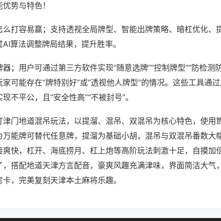
能优势与特色！
怎么打容易赢；支持透视全局牌型、智能出牌策略、暗杠优化、
过AI算法调整牌局结果，提升胜率。
器；用户可通过第三方软件实现“随意选牌”“控制牌型”“防检测
家可能存在“牌特别好”或“透视他人牌型”的情况。这些工具通
现不平公，且“安全性高”“不被封号”。
打津门地道混吊玩法，以提溜、混吊、双混吊为核心特色，使用
为万能牌可替代任意牌，提溜为基础小胡，混吊与双混吊番数大
接爽快，杠开、海底捞月、杠上炮等高阶玩法刺激十足，自摸加
了，搭配地道天津方言配音，豪爽风趣充满津味，界面简洁大气
房卡，完美复刻天津本土麻将乐趣。