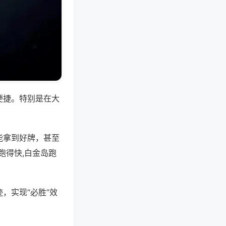
便捷。特别是在大
能拿到好牌，甚至
跑得快,白金岛跑
，实现“必胜”效
。