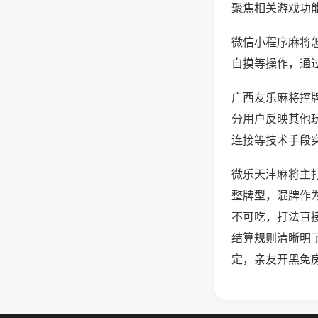
聚焦相关游戏功
微信小程序麻将
自摸等操作，通
广西友乐麻将控牌
分用户反映其他玩
连接等技术手段实
微乐天津麻将主
整牌型，混牌作
不可吃，打法直
结算规则清晰明
定，亲友开黑免