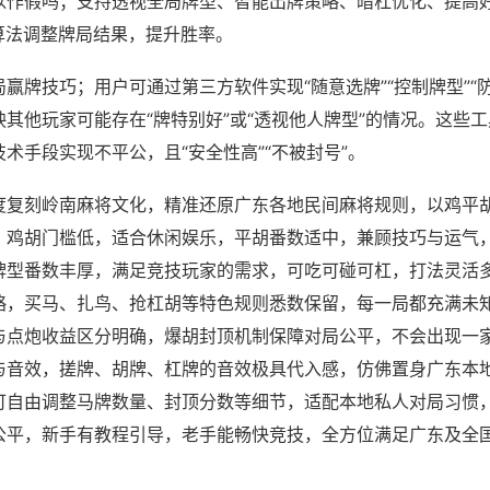
以作假吗；支持透视全局牌型、智能出牌策略、暗杠优化、提高
算法调整牌局结果，提升胜率。
赢牌技巧；用户可通过第三方软件实现“随意选牌”“控制牌型”“
其他玩家可能存在“牌特别好”或“透视他人牌型”的情况。这些
术手段实现不平公，且“安全性高”“不被封号”。
度复刻岭南麻将文化，精准还原广东各地民间麻将规则，以鸡平
，鸡胡门槛低，适合休闲娱乐，平胡番数适中，兼顾技巧与运气
牌型番数丰厚，满足竞技玩家的需求，可吃可碰可杠，打法灵活
略，买马、扎鸟、抢杠胡等特色规则悉数保留，每一局都充满未
与点炮收益区分明确，爆胡封顶机制保障对局公平，不会出现一
与音效，搓牌、胡牌、杠牌的音效极具代入感，仿佛置身广东本
可自由调整马牌数量、封顶分数等细节，适配本地私人对局习惯
公平，新手有教程引导，老手能畅快竞技，全方位满足广东及全