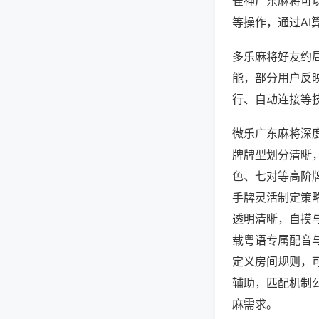
雀神广东麻将可
等操作，通过AI
多乐麻将好友约局
能，部分用户反映
行、自动连接等技
微乐广东麻将深
牌牌型划分清晰
色、七对等高阶
手牌灵活制定策
透明清晰，自摸
载粤语专属配音
定义房间规则，
辅助，匹配机制
麻需求。