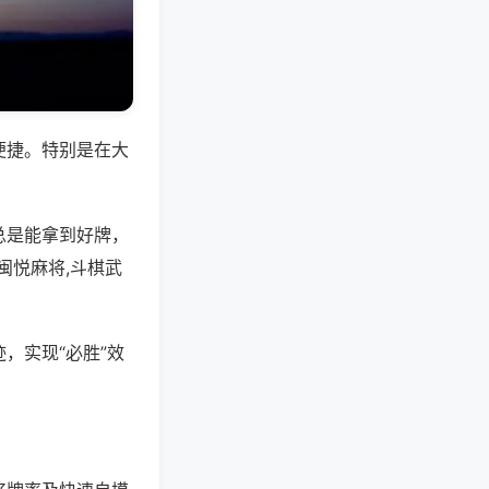
便捷。特别是在大
总是能拿到好牌，
闽悦麻将,斗棋武
，实现“必胜”效
。