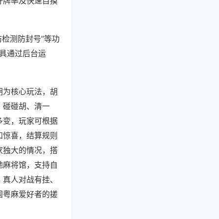
好牌率及快速自摸
防检测防封号”等功
工具通过后台运
胡为核心玩法，胡
，碰碰胡、清一
多变，玩家可根据
知惊喜，结算规则
家独大的情况，搭
地麻将馆，支持自
，真人对战有挂、
国粤麻爱好者的搓