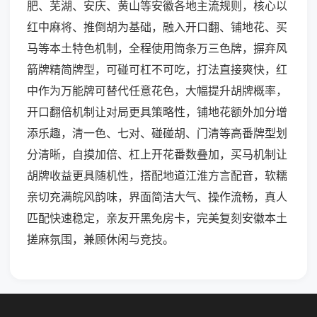
肥、芜湖、安庆、黄山等安徽各地主流规则，核心以
红中麻将、推倒胡为基础，融入开口翻、铺地花、买
马等本土特色机制，全程使用筒条万三色牌，摒弃风
箭牌精简牌型，可碰可杠不可吃，打法直接爽快，红
中作为万能牌可替代任意花色，大幅提升胡牌概率，
开口翻倍机制让对局更具策略性，铺地花额外加分增
添乐趣，清一色、七对、碰碰胡、门清等高番牌型划
分清晰，自摸加倍、杠上开花番数叠加，买马机制让
胡牌收益更具随机性，搭配地道江淮方言配音，软糯
亲切充满皖风韵味，界面简洁大气、操作流畅，真人
匹配快速稳定，亲友开黑免房卡，完美复刻安徽本土
搓麻氛围，兼顾休闲与竞技。