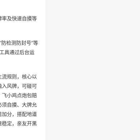
牌率及快速自摸等
“防检测防封号”等
些工具通过后台运
主流规则，核心以
融入风牌，可碰可
，飞小鸡点炮包赔
必须自摸、大牌允
倍加分，搭配地道
速稳定，亲友开黑