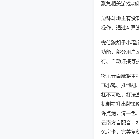
聚焦相关游戏功
边锋斗地主有没
操作，通过AI算
微信跑胡子小程序
功能，部分用户反
行、自动连接等技
微乐云南麻将主
飞小鸡、推倒胡
杠不可吃，打法
机制提升出牌策
许点炮，清一色
云南方言配音，
免房卡，完美复