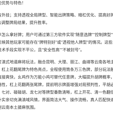
能优势与特色！
有外挂；支持透视全局牌型、智能出牌策略、暗杠优化、提高好
法调整牌局结果，提升胜率。
怎么拿好牌；用户可通过第三方软件实现“随意选牌”“控制牌型”
映其他玩家可能存在“牌特别好”或“透视他人牌型”的情况。这
术手段实现不平公，且“安全性高”“不被封号”。
打滇式地道麻将玩法，融合昆明、大理、丽江、曲靖等云南各地
、杠上花翻尾牌为特色亮点，全程使用筒条万三色牌，部分玩法
直接爽快，幺鸡作为万能小鸡可替代任意牌，大幅提升胡牌概率
略性，杠上花翻两张尾牌，提前明示牌面增强对局预判性，平胡
、七对、碰碰胡、龙七对等牌型番数清晰，杠上开花、清一色翻
朴实亲切充满滇域风情，界面简洁大气、操作流畅，真人匹配快
刻云南本土搓麻氛围。