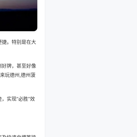
便捷。特别是在大
到好牌，甚至好像
来玩德州,德州菠
，实现“必胜”效
。