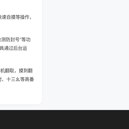
快速自摸等操作，
检测防封号”等功
工具通过后台运
随机翻取，摸到翻
对、十三幺等高番