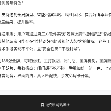
能优势与特色！
；支持透视全局牌型、智能出牌策略、暗杠优化、提高好牌率及
牌局结果，提升胜率。
通用版；用户可通过第三方软件实现“随意选牌”“控制牌型”“防
其他玩家可能存在“牌特别好”或“透视他人牌型”的情况。这些
术手段实现不平公，且“安全性高”“不被封号”。
用136张全牌，可吃碰杠，主打飘胡、闭门胡、宝牌机制。宝牌
刻子胡牌，番数极高；闭门胡不吃不碰，番数加倍。清一色、七
方言配音，界面简洁，真人匹配快，亲友免房卡开黑。
首页
资讯
网站地图