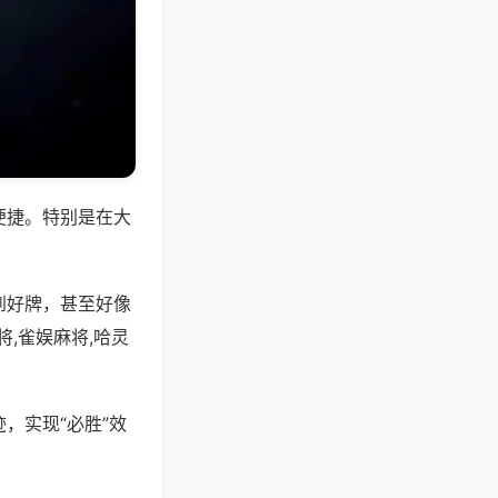
便捷。特别是在大
到好牌，甚至好像
,雀娱麻将,哈灵
，实现“必胜”效
。