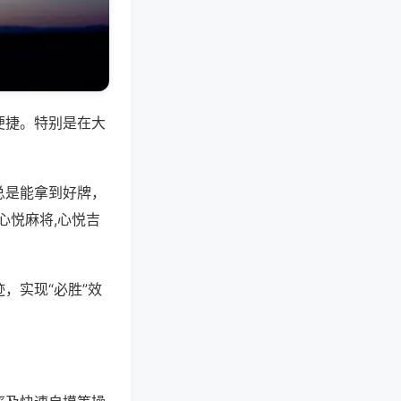
便捷。特别是在大
总是能拿到好牌，
心悦麻将,心悦吉
，实现“必胜”效
。