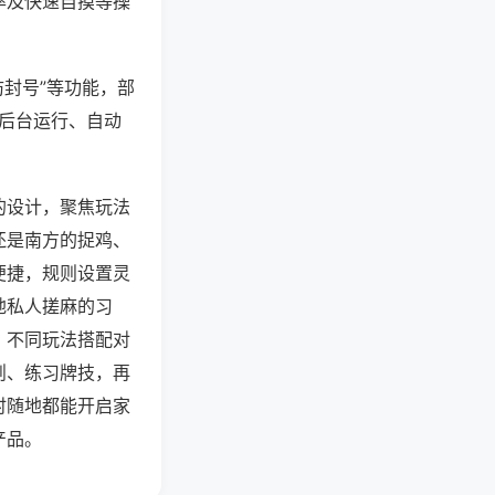
率及快速自摸等操
防封号”等功能，部
过后台运行、自动
的设计，聚焦玩法
还是南方的捉鸡、
便捷，规则设置灵
地私人搓麻的习
，不同玩法搭配对
则、练习牌技，再
时随地都能开启家
产品。