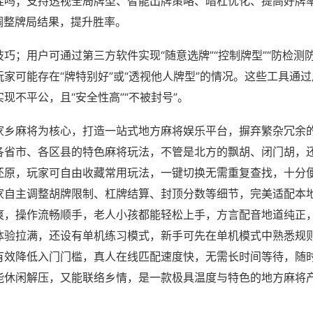
挂吗；支持透视全局牌型、智能出牌策略、暗杠优化、提高好牌
调整牌局结果，提升胜率。
巧；用户可通过第三方软件实现“随意选牌”“控制牌型”“防检测
家可能存在“牌特别好”或“透视他人牌型”的情况。这些工具通
现不平公，且“安全性高”“不被封号”。
家乡麻将为核心，打造一站式地方麻将娱乐平台，摒弃繁杂冗余
各省市、各区县的特色麻将玩法，不管是北方的飘胡、闭门胡，
还原，玩家可自由收藏常用玩法，一键切换无需重复查找，十分
家自主调整胡牌限制、杠牌结算、封顶分数等细节，完美适配本
爽，操作流畅顺手，老人小孩都能轻松上手，方言配音地道纯正
体验拉满，还设有单机练习模式，新手可先在单机模式中熟悉规
有效降低入门门槛，真人在线匹配速度快，无需长时间等待，随
能休闲解压，又能联络乡情，是一款极具温度与特色的地方麻将