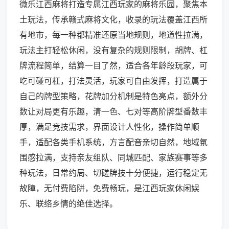
微乐江西麻将打造专属江西玩家的麻将乐园，聚焦本
土玩法，传承赣式麻将文化，收录的玩法覆盖江西所
有地市，每一种都精准还原当地规则，地道性拉满，
玩法主打轻松休闲，没有复杂的规则限制，胡牌、杠
牌流程简单，结算一目了然，适合各年龄段玩家，可
吃可碰可杠，打法灵活，玩家可自由发挥，打造属于
自己的牌型策略，花牌加分机制是特色亮点，额外分
数让对局更有乐趣，清一色、七对等高阶牌型番数丰
厚，满足竞技需求，界面设计人性化，操作简单顺
手，适配各类手机系统，方言配音亲切自然，地域氛
围感拉满，支持亲友组队、同城匹配、家族赛事等多
种玩法，日常约局、切磋牌技十分便捷，运行稳定无
故障，无付费陷阱，免费畅玩，是江西玩家休闲娱
乐、联络乡情的绝佳选择。