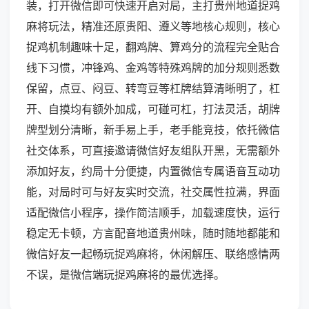
装，打开微信即可快速开启对局，主打贵州地道捉鸡
麻将玩法，精准还原贵阳、遵义等地核心规则，核心
捉鸡机制趣味十足，翻鸡牌、算鸡分的流程完全贴合
线下习惯，冲锋鸡、金鸡等特殊鸡牌的加分规则悉数
保留，点豆、闷豆、转弯豆等杠牌结算清晰明了，杠
开、自摸均有额外加成，可碰可杠，打法灵活，胡牌
牌型划分清晰，新手易上手，老手能竞技，依托微信
社交体系，可直接邀请微信好友组队开黑，无需额外
添加好友，约局十分便捷，内置微信专属语音互动功
能，对局时可与好友实时交流，社交属性拉满，界面
适配微信小程序，操作简洁顺手，加载速度快，运行
稳定无卡顿，方言配音地道贵州味，随时随地都能和
微信好友一起畅玩捉鸡麻将，休闲解压、联络感情两
不误，是微信端玩捉鸡麻将的最优选择。