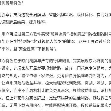
能优势与特色！
高胜率；支持透视全局牌型、智能出牌策略、暗杠优化、提高好
法调整牌局结果，提升胜率。
用户可通过第三方软件实现“随意选牌”“控制牌型”“防检测防封
能存在“牌特别好”或“透视他人牌型”的情况。这些工具通过后
平公，且“安全性高”“不被封号”。
核心特色在于缺门胡牌与严苛的行牌规则，完美展现东北麻将的
的设定，让玩家从开局就要规划牌路，放弃一门花色专注组牌，
可吃的规则，减少依赖下家进张，更考验自身摸牌与判断能力，
，让点炮风险与收益并存，极大增强紧张刺激感，穷胡、鸡胡、
应俱全，连庄不连局机制让胜负更具悬念，杠牌收益丰厚，暗杠
数，杠上开花作为高番牌型，是逆转局势的最佳利器，游戏界面
即玩，无需下载占用内存，智能匹配快速开局，段位系统记录实