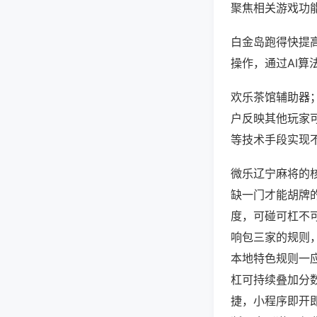
聚焦相关游戏功
白金岛跑得快提
操作，通过AI算
欢乐茶馆辅助器；
户反映其他玩家可
等技术手段实现不
微乐辽宁麻将的
缺一门才能胡牌
度，可碰可杠不
响包三家的规则
本地特色规则一
杠可持续叠加分
捷，小程序即开