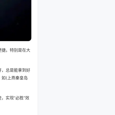
便捷。特别是在大
好，总是能拿到好
如(上燕秦皇岛
，实现“必胜”效
。