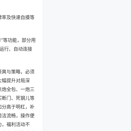
牌率及快速自摸等
号”等功能，部分用
台运行、自动连接
豪爽与策略，必须
大幅提升对局深
点炮全包、一炮三
买断门、死钢儿等
加分高于明杠，补
简洁流畅，操作便
力，福利活动不