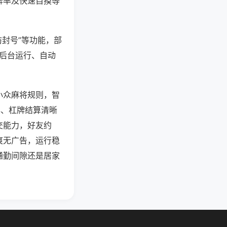
牌率及快速自摸等
防封号”等功能，部
过后台运行、自动
小众麻将规则，智
牌、杠牌结算清晰
交能力，好友约
爽无广告，运行稳
通勤间隙还是居家