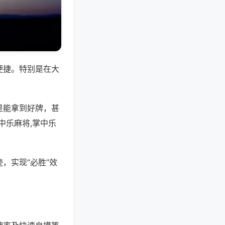
便捷。特别是在大
是能拿到好牌，甚
中乐麻将,掌中乐
，实现“必胜”效
。