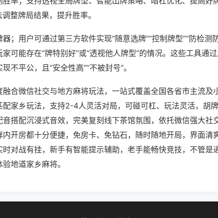
刷胜率；支持透视全局牌型、智能出牌策略、暗杠优化、提高好
法调整牌局结果，提升胜率。
器；用户可通过第三方软件实现“随意选牌”“控制牌型”“防检测
家可能存在“牌特别好”或“透视他人牌型”的情况。这些工具通
现不平公，且“安全性高”“不被封号”。
度融合微信社交与地方麻将玩法，一站式覆盖全国各省市主流及
匹配家乡玩法，支持2-4人灵活对局，可碰可杠、玩法灵活，胡
配音搭配沉浸式音效，完美复刻线下茶馆氛围，依托微信强大社
群内开房都十分便捷，免房卡、免钻石，随时随地开局，界面清
实时对战有挂，新手有智能提示辅助，老手能畅快竞技，不管是
体验地道家乡麻将。