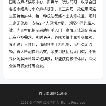
国地方麻将娱乐中心，摒弃单一玩法局限，收录全国
各省市经典与小众麻将规则，真正实现一款应用玩遍
全国特色麻将，每一种玩法都经本土实测校准，规则
正宗无偏差，支持2-4人灵活对局，适配不同约局人
数，内置智能提示辅助新手入门，高阶玩法满足资深
玩家竞技需求，实时语音、趣味表情丰富社交体验，
界面设计人性化，适配各类手机机型，运行稳定流
畅，真人匹配快速高效，亲友组队便捷无门槛，不管
是休闲解压还是切磋牌技，都能获得极佳体验，深受
全国麻将爱好者喜爱。
首页
资讯
网站地图
2026 © 仁浮网 版权所有 All Rights Reserved