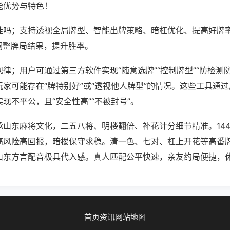
能优势与特色！
挂吗；支持透视全局牌型、智能出牌策略、暗杠优化、提高好牌
调整牌局结果，提升胜率。
律；用户可通过第三方软件实现“随意选牌”“控制牌型”“防检测
家可能存在“牌特别好”或“透视他人牌型”的情况。这些工具通
现不平公，且“安全性高”“不被封号”。
承山东麻将文化，二五八将、明楼翻倍、补花计分细节精准。14
高风险高回报，暗楼保守求稳。清一色、七对、杠上开花等高番
山东方言配音极具代入感。真人匹配公平快速，亲友约局便捷，
首页
资讯
网站地图