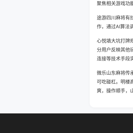
聚焦相关游戏功
途游四川麻将有
作，通过AI算法
心悦填大坑打牌规
分用户反映其他玩
连接等技术手段实
微乐山东麻将传
可吃碰杠。明楼
爽，操作顺手，