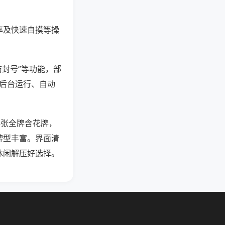
率及快速自摸等操
防封号”等功能，部
过后台运行、自动
4张全牌含花牌，
牌型丰富。界面清
休闲解压好选择。