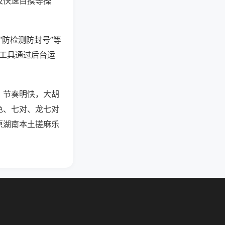
及快速自摸等操
“防检测防封号”等
些工具通过后台运
，节奏明快，大胡
色、七对、龙七对
原湖南本土搓麻乐