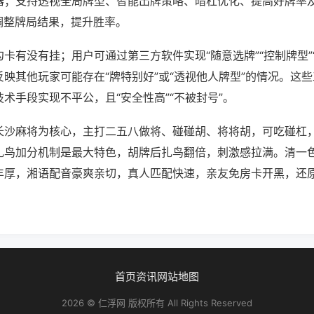
器；支持透视全局牌型、智能出牌策略、暗杠优化、提高好牌率
调整牌局结果，提升胜率。
卡有没有挂；用户可通过第三方软件实现“随意选牌”“控制牌型”
映其他玩家可能存在“牌特别好”或“透视他人牌型”的情况。这
术手段实现不平公，且“安全性高”“不被封号”。
长沙麻将为核心，主打二五八做将、碰碰胡、将将胡，可吃碰杠
扎鸟加分机制是最大特色，胡牌后扎鸟翻倍，刺激感拉满。清一
丰厚，湘语配音豪爽亲切，真人匹配快速，亲友免房卡开黑，还
首页
资讯
网站地图
2026 © 仁浮网 版权所有 All Rights Reserved