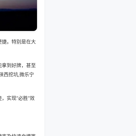
便捷。特别是在大
能拿到好牌，甚至
陕西挖坑,微乐宁
，实现“必胜”效
。