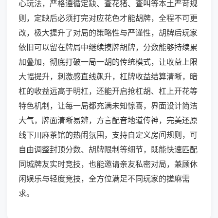
心玩法，严格遵循定缺、查花猪、查叫等本土严苛规
则，定缺后必须打完对应花色才能胡牌，全程不可更
改，极大提升了对局的策略性与严谨性，胡牌后玩家
依旧可以留在牌局中继续摸牌胡牌，分数能够持续累
加叠加，彻底打破一局一胡的传统模式，让收益上限
大幅提升，刺激感直线飙升，杠牌收益结算清晰，暗
杠的收益远高于明杠，还能开启抢杠胡、杠上开花等
特色机制，让每一局都充满未知惊喜，界面设计简洁
大气，牌面清晰易辨，方言配音地道传神，完美还原
线下川麻茶馆的热闹氛围，支持自定义房间规则，可
自由调整封顶分数、胡牌限制等细节，既能快速匹配
同城牌友实时竞技，也能邀请亲友私密对局，兼顾休
闲娱乐与轻度竞技，全方位满足不同玩家的搓麻需
求。