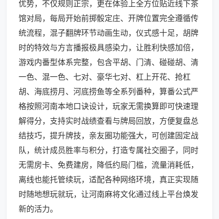
优势，不仅规则正宗，更在体验上全方位贴近线下茶
馆对局，每局开始前掷骰定庄、开牌位置完全遵循传
统流程，混子翻牌环节动画生动，仪式感十足，胡牌
时的特效与方言播报极具感染力，让胜利快感加倍，
游戏内番型体系完整，包含平胡、门清、碰碰胡、清
一色、混一色、七对、豪华七对、杠上开花、抢杠
胡、海底捞月、河底捞鱼等全系列番种，算番公式严
格按照河南本地口诀设计，玩家无需换算即可快速理
解得分，支持实时战绩查看与牌局回放，方便复盘总
结技巧，提升牌技，亲友圈功能强大，可创建固定战
队，统计成员胜率与积分，打造专属社交圈子，同时
无需房卡、免费建房，降低约局门槛，流量消耗低，
离线也能托管续玩，适配各种网络环境，真正实现随
时随地想玩就玩，让河南麻将文化通过线上平台焕发
新的活力。