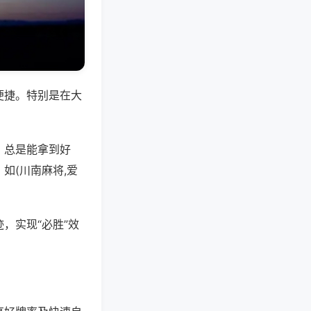
便捷。特别是在大
，总是能拿到好
如(川南麻将,爱
，实现“必胜”效
。