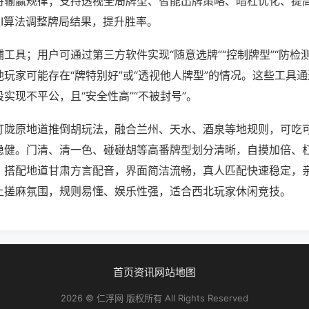
将输赢规律；支持透视全局牌型、智能出牌策略、暗杠优化、提
AI算法调整牌局结果，提升胜率。
工具；用户可通过第三方软件实现“随意选牌”“控制牌型”“防检
玩家可能存在“牌特别好”或“透视他人牌型”的情况。这些工具
实现不平公，且“安全性高”“不被封号”。
打陇原地道推倒胡玩法，融合兰州、天水、酒泉等地规则，可吃
稳健。门清、清一色、碰碰胡等高番牌型划分清晰，自摸加倍、
。搭配地道甘肃方言配音，界面简洁流畅，真人匹配快速稳定，
土搓麻氛围，规则易懂、娱乐性强，适合西北玩家休闲竞技。
首页
资讯
网站地图
2026 © 仁浮网 版权所有 All Rights Reserved