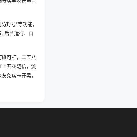
高好牌率及快速自
测防封号”等功能，
通过后台运行、自
可碰可杠，二五八
杠上开花翻倍，流
亲友免房卡开黑，