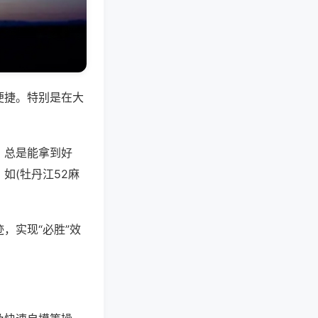
便捷。特别是在大
，总是能拿到好
如(牡丹江52麻
，实现“必胜”效
。