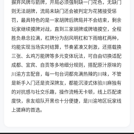
摒弃风牌与箭牌，开局必须强制缺一门花色，无缺门
则无法胡牌，流局未缺门还会被判定为花猪接受惩
罚，最具特色的是一家胡牌后牌局并不会结束，剩余
玩家继续摸牌对战，直到三家胡牌或牌墙摸空，全程
胜负悬念拉满，杠牌分为刮风明杠和下雨暗杠两种，
均能实现当场实时结算，节奏紧凑又刺激，还搭载换
三张、幺鸡万能牌等多元变体玩法，可自由切换适配
成都、宜宾、自贡等多地细分规则，搭配原汁原味的
川渝方言配音，每一句台词都充满热辣的川味，不管
是新手入门还是资深牌友，都能沉浸式体验川麻独有
的对抗感与社交乐趣，操作流畅无卡顿，线上匹配速
度快，亲友组队开黑也十分便捷，是川渝地区玩家线
上搓麻的首选。