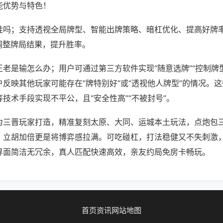
能优势与特色！
挂吗；支持透视全局牌型、智能出牌策略、暗杠优化、提高好牌
调整牌局结果，提升胜率。
老是输怎么办；用户可通过第三方软件实现“随意选牌”“控制牌型
反映其他玩家可能存在“牌特别好”或“透视他人牌型”的情况。
技术手段实现不平公，且“安全性高”“不被封号”。
为三晋玩家打造，精准复刻太原、大同、运城本土玩法，点炮包
，立胡加倍更是将博弈感拉满。可吃碰杠，打法稳健又不失刺激
界面简洁无冗余，真人匹配快速高效，亲友约局免房卡畅玩。
首页
资讯
网站地图