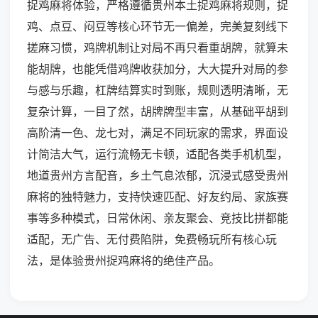
捉鸡麻将体验，严格遵循贵州本土捉鸡麻将规则，捉
鸡、点豆、闷豆等核心环节无一偏差，完美复刻线下
搓麻习惯，鸡牌机制让对局不再只看重胡牌，就算未
能胡牌，也能凭借鸡牌收获加分，大大提升对局的参
与感与乐趣，杠牌结算实时到账，规则透明清晰，无
复杂计算，一目了然，胡牌牌型丰富，从基础平胡到
高阶清一色、龙七对，满足不同玩家的需求，界面设
计简洁大气，运行流畅无卡顿，适配各类手机机型，
地道贵州方言配音，乡土气息浓郁，沉浸式感受贵州
麻将的独特魅力，支持快速匹配、好友约局、家族赛
事等多种模式，日常休闲、亲友聚会、竞技比拼都能
适配，无广告、无付费陷阱，免费畅玩所有核心玩
法，是体验贵州捉鸡麻将的绝佳产品。