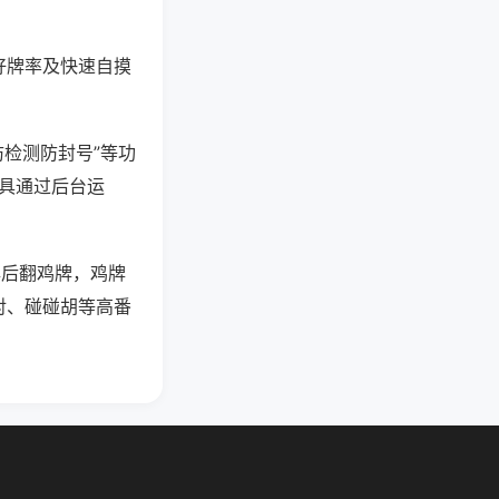
好牌率及快速自摸
防检测防封号”等功
工具通过后台运
牌后翻鸡牌，鸡牌
对、碰碰胡等高番
。