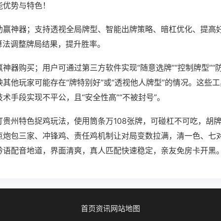
能优势与特色！
助赢神器；支持透视全局牌型、智能出牌策略、暗杠优化、提高
算法调整牌局结果，提升胜率。
神器购买；用户可通过第三方软件实现“随意选牌”“控制牌型”“
其他玩家可能存在“牌特别好”或“透视他人牌型”的情况。这些
术手段实现不平公，且“安全性高”“不被封号”。
打贵州特色捉鸡玩法，使用筒条万108张牌，可碰杠不可吃，胡
点炮包三家、冲锋鸡、责任鸡机制让对局变数拉满，清一色、七
黔语配音地道，界面清爽，真人匹配快速稳定，亲友免房卡开黑
首页
资讯
网站地图