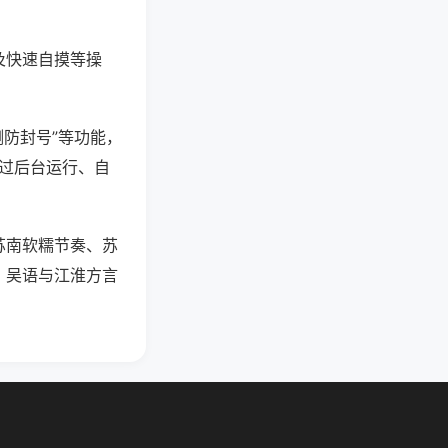
及快速自摸等操
测防封号”等功能，
通过后台运行、自
苏南软糯节奏、苏
，吴语与江淮方言