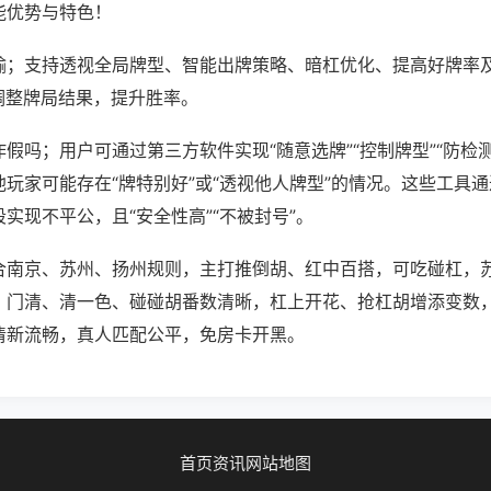
能优势与特色！
输；支持透视全局牌型、智能出牌策略、暗杠优化、提高好牌率
调整牌局结果，提升胜率。
假吗；用户可通过第三方软件实现“随意选牌”“控制牌型”“防检
玩家可能存在“牌特别好”或“透视他人牌型”的情况。这些工具
实现不平公，且“安全性高”“不被封号”。
合南京、苏州、扬州规则，主打推倒胡、红中百搭，可吃碰杠，
，门清、清一色、碰碰胡番数清晰，杠上开花、抢杠胡增添变数
清新流畅，真人匹配公平，免房卡开黑。
首页
资讯
网站地图