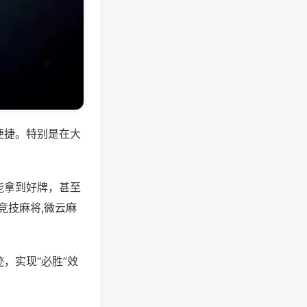
便捷。特别是在大
能拿到好牌，甚至
竞技麻将,微云麻
，实现“必胜”效
。