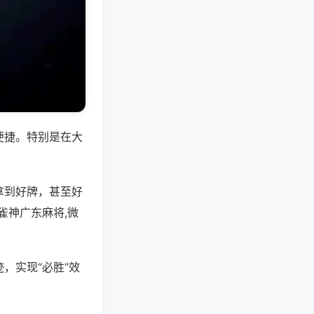
便捷。特别是在大
拿到好牌，甚至好
雀神广东麻将,微
，实现“必胜”效
。