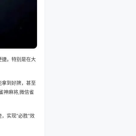
便捷。特别是在大
能拿到好牌，甚至
雀神麻将,微信雀
，实现“必胜”效
。