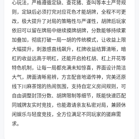
心玩法，严格遵循定缺、查花猪、查叫等本土严苛规
则，定缺后必须打完对应花色才能胡牌，全程不可更
改，极大提升了对局的策略性与严谨性，胡牌后玩家
依旧可以留在牌局中继续摸牌胡牌，分数能够持续累
加叠加，彻底打破一局一胡的传统模式，让收益上限
大幅提升，刺激感直线飙升，杠牌收益结算清晰，暗
杠的收益远高于明杠，还能开启抢杠胡、杠上开花等
特色机制，让每一局都充满未知惊喜，界面设计简洁
大气，牌面清晰易辨，方言配音地道传神，完美还原
线下川麻茶馆的热闹氛围，支持自定义房间规则，可
自由调整封顶分数、胡牌限制等细节，既能快速匹配
同城牌友实时竞技，也能邀请亲友私密对局，兼顾休
闲娱乐与轻度竞技，全方位满足不同玩家的搓麻需
求。