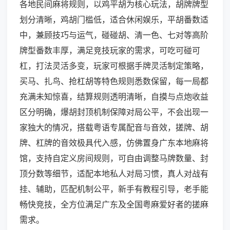
各地民间麻将规则，以鸡平胡为核心玩法，胡牌牌型
划分清晰，鸡胡门槛低，适合休闲娱乐，平胡番数适
中，兼顾技巧与运气，碰碰胡、清一色、七对等高阶
牌型番数丰厚，满足竞技玩家的需求，可吃可碰可
杠，打法灵活多变，玩家可根据手牌灵活制定策略，
买马、扎鸟、抢杠胡等特色规则悉数保留，每一局都
充满未知惊喜，结算规则透明清晰，自摸与点炮收益
区分明确，爆胡封顶机制保障对局公平，不会出现一
家独大的情况，搭载粤语专属配音与音效，搓牌、胡
牌、杠牌的音效极具代入感，仿佛置身广东本地麻将
馆，支持自定义房间规则，可自由调整马牌数量、封
顶分数等细节，适配本地私人对局习惯，真人对战有
挂、辅助，匹配机制公平，新手有教程引导，老手能
畅快竞技，全方位满足广东及全国粤麻爱好者的搓麻
需求。