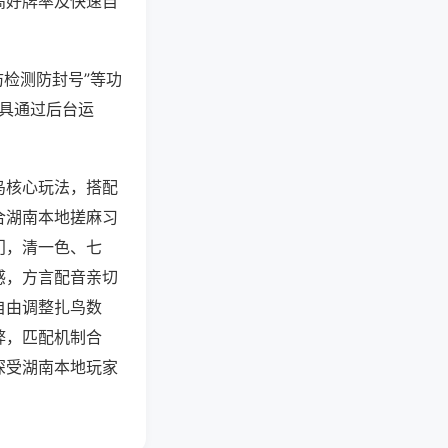
高好牌率及快速自
防检测防封号”等功
工具通过后台运
鸟核心玩法，搭配
合湖南本地搓麻习
门，清一色、七
感，方言配音亲切
自由调整扎鸟数
弊，匹配机制合
深受湖南本地玩家