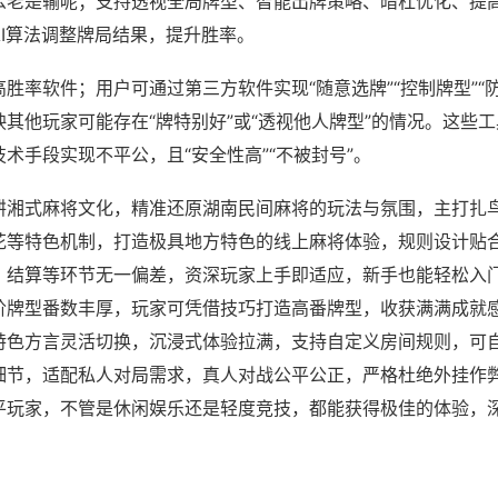
么老是输呢；支持透视全局牌型、智能出牌策略、暗杠优化、提
AI算法调整牌局结果，提升胜率。
胜率软件；用户可通过第三方软件实现“随意选牌”“控制牌型”“
其他玩家可能存在“牌特别好”或“透视他人牌型”的情况。这些
术手段实现不平公，且“安全性高”“不被封号”。
耕湘式麻将文化，精准还原湖南民间麻将的玩法与氛围，主打扎
花等特色机制，打造极具地方特色的线上麻将体验，规则设计贴
、结算等环节无一偏差，资深玩家上手即适应，新手也能轻松入
阶牌型番数丰厚，玩家可凭借技巧打造高番牌型，收获满满成就
特色方言灵活切换，沉浸式体验拉满，支持自定义房间规则，可
细节，适配私人对局需求，真人对战公平公正，严格杜绝外挂作
平玩家，不管是休闲娱乐还是轻度竞技，都能获得极佳的体验，