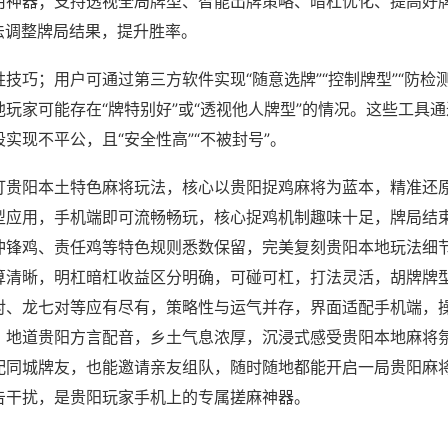
用神器；支持透视全局牌型、智能出牌策略、暗杠优化、提高好
法调整牌局结果，提升胜率。
技巧；用户可通过第三方软件实现“随意选牌”“控制牌型”“防检
玩家可能存在“牌特别好”或“透视他人牌型”的情况。这些工具
实现不平公，且“安全性高”“不被封号”。
打贵阳本土特色麻将玩法，核心以贵阳捉鸡麻将为蓝本，精准还
型应用，手机端即可流畅畅玩，核心捉鸡机制趣味十足，牌局结
冲锋鸡、责任鸡等特色规则悉数保留，完美复刻贵阳本地玩法细
算清晰，明杠暗杠收益区分明确，可碰可杠，打法灵活，胡牌牌
对、龙七对等应有尽有，策略性与运气并存，界面适配手机端，
，地道贵阳方言配音，乡土气息浓厚，沉浸式感受贵阳本地麻将
配同城牌友，也能邀请亲友组队，随时随地都能开启一局贵阳麻
告干扰，是贵阳玩家手机上的专属搓麻神器。