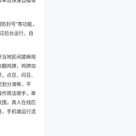
牌率及快速自摸等
测防封号”等功能，
通过后台运行、自
原当地民间搓麻规
束翻鸡牌，鸡牌加
节，点豆、闷豆、
型划分清晰，平
操作简洁顺手，单
氛围，真人在线匹
将，手机端运行流