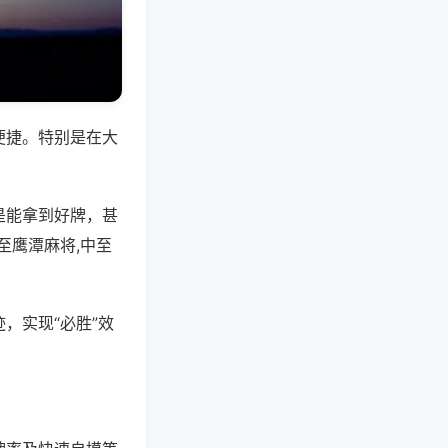
便捷。特别是在大
是能拿到好牌，甚
至鹰潭麻将,中至
，实现“必胜”效
。