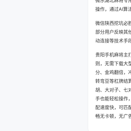
微乐湖北麻将专
操作，通过AI算
微信陕西挖坑必胜
部分用户反映其他
动连接等技术手段
贵阳手机麻将主
则，无需下载大
分、金鸡翻倍，
转弯豆等杠牌结
胡、大对子、七
手也能轻松操作
配速度快，可匹
畅无卡顿，无广