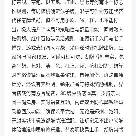
打带混、带跑、捉五魁、杠呲、黑七等河南本土标志
性规则，每局随机确定混子牌，混子可作为万能牌替
代任意牌组胡，但不可用于吃、碰、杠，也不能打
出，极大提升了牌局的策略性与翻盘可能，同时融入
推倒胡、红中百搭等灵活规则，兼顾新手入门与老手
博弈，游戏支持四人对战，采用逆时针抓牌出牌，庄
家14张闲家13张，可碰可杠可吃，胡牌番型丰富，包
含平胡、七对、清一色、杠上开花、抢杠胡等，结算
时严格遵循河南本地算番逻辑，自摸加倍、点炮单独
计分，还设有天地胡、绝张加番等特殊奖励机制，界
面搭载河南方言配音，3D牌桌质感逼真，支持亲友
圈一键建房、实时语音互动，内置双重防作弊系统与
录像回放功能，确保公平竞技，无论是郑州、洛阳、
开封等城市玩法都能精准适配，让玩家足不出户就能
体验地道中原麻将乐趣，节奏明快易上手，胡牌爽感