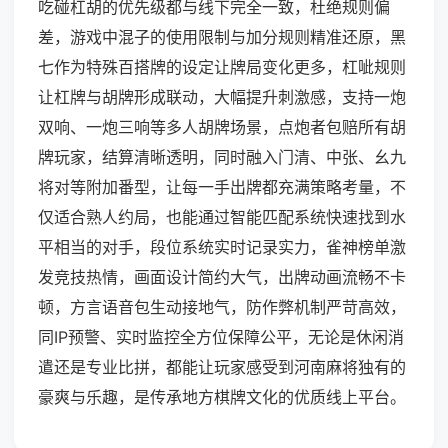
吃碰杠胡的优先级都与线下完全一致，杜绝规则偏
差，游戏中混子的使用限制与加分规则精准还原，黑
七作为特殊百搭牌的设定让牌局变化更多，杠呲规则
让杠牌与胡牌形成联动，大幅提升刺激感，支持一炮
双响、一炮三响等多人胡牌场景，点炮者包赔所有胡
牌玩家，结算清晰透明，同时融入门清、中张、幺九
将对等附加番型，让每一手出牌都充满策略考量，不
仅适合熟人约局，也能通过智能匹配系统快速找到水
平相当的对手，段位系统实时记录实力，雀神榜单激
发竞技热情，画面设计简约大气，出牌动画流畅不卡
顿，方言语音包生动接地气，防作弊机制严苛高效，
同IP预警、实时监控全方位保障公平，无论是休闲消
遣还是专业比拼，都能让玩家感受到河南麻将独有的
豪爽与乐趣，是传承地方棋牌文化的优质线上平台。