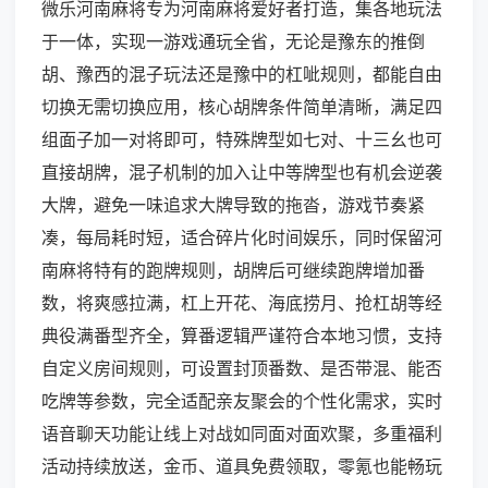
微乐河南麻将专为河南麻将爱好者打造，集各地玩法
于一体，实现一游戏通玩全省，无论是豫东的推倒
胡、豫西的混子玩法还是豫中的杠呲规则，都能自由
切换无需切换应用，核心胡牌条件简单清晰，满足四
组面子加一对将即可，特殊牌型如七对、十三幺也可
直接胡牌，混子机制的加入让中等牌型也有机会逆袭
大牌，避免一味追求大牌导致的拖沓，游戏节奏紧
凑，每局耗时短，适合碎片化时间娱乐，同时保留河
南麻将特有的跑牌规则，胡牌后可继续跑牌增加番
数，将爽感拉满，杠上开花、海底捞月、抢杠胡等经
典役满番型齐全，算番逻辑严谨符合本地习惯，支持
自定义房间规则，可设置封顶番数、是否带混、能否
吃牌等参数，完全适配亲友聚会的个性化需求，实时
语音聊天功能让线上对战如同面对面欢聚，多重福利
活动持续放送，金币、道具免费领取，零氪也能畅玩