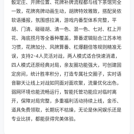
骰定庄、开牌位置、花牌补牌流程都与线下茶馆完全
一致，花牌亮牌动画生动，胡牌特效雅致，搭配吴侬
软语播报，氛围感拉满，游戏内番型体系完整，平
胡、门清、碰碰胡、清一色、混一色、七对、杠上开
花、海底捞月等全番种覆盖，算番逻辑贴合江苏本地
习惯，花牌加分、风牌算番、杠爆翻倍等规则精准无
误，支持2-4人灵活对战，两人模式适合快速消遣，
四人模式还原经典对局，亲友圈功能强大，可创建固
定房间，统计胜率积分，打造专属社交圈子，实时语
音聊天让线上对战如同面对面欢聚，流量优化出色，
弱网环境也能流畅运行，智能托管功能应对临时离
开，保障对局完整，多重福利活动持续上线，金币、
道具免费领取，长期玩不枯燥，无论是休闲娱乐还是
专业比拼，都能获得完美体验。