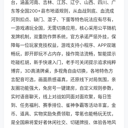
台，涵盖河南、吉林、江苏、辽宁、山西、四川、广
东等全国200+县市地道规则，从血战到底、血流成
河到扣点、缺门、混子、下蛋等特色玩法应有尽有，
一游戏通玩全国，无需切换应用，核心采用公平随机
发牌机制，双重防作弊系统，官方承诺严惩外挂，保
障每一位玩家竞技权益，游戏支持小程序、APP双端
畅玩，即开即玩不占内存，操作简洁流畅，智能提示
吃碰杠胡，新手快速入门，老手可关闭提示追求纯粹
博弈，3D高清牌桌，多视角自由切换，各地特色方
言配音可选，画面质感逼真，还原线下对局氛围，亲
友圈功能强大，免房号一键建房，自定义规则参数，
实时语音聊天，线上对战如同面对面欢聚，每日签
到、任务福利、赛季排位、雀神争霸等活动丰富，金
币、道具、实物奖励免费领取，零氪也能畅玩无忧，
是全国麻将爱好者休闲社交、切磋牌技、体验各地风