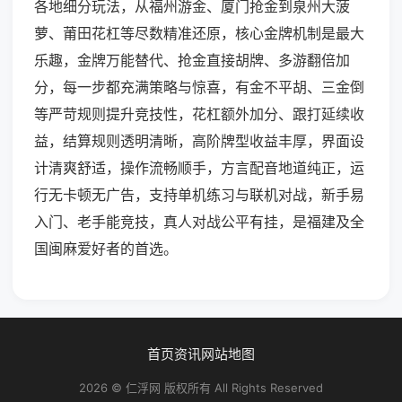
各地细分玩法，从福州游金、厦门抢金到泉州大菠
萝、莆田花杠等尽数精准还原，核心金牌机制是最大
乐趣，金牌万能替代、抢金直接胡牌、多游翻倍加
分，每一步都充满策略与惊喜，有金不平胡、三金倒
等严苛规则提升竞技性，花杠额外加分、跟打延续收
益，结算规则透明清晰，高阶牌型收益丰厚，界面设
计清爽舒适，操作流畅顺手，方言配音地道纯正，运
行无卡顿无广告，支持单机练习与联机对战，新手易
入门、老手能竞技，真人对战公平有挂，是福建及全
国闽麻爱好者的首选。
首页
资讯
网站地图
2026 © 仁浮网 版权所有 All Rights Reserved