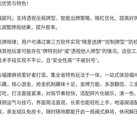
能优势与特色！
猫腻吗；支持透视全局牌型、智能出牌策略、暗杠优化、提高好
法调整牌局结果，提升胜率。
牌规律；用户可通过第三方软件实现“随意选牌”“控制牌型”“防
其他玩家可能存在“牌特别好”或“透视他人牌型”的情况。这些
术手段实现不平公，且“安全性高”“不被封号”。
为福建麻将爱好者打造，集全省特色玩法于一体，一站式体验福
乐趣，核心游金、抢金机制趣味十足，金牌万能、多游翻倍、三
可吃，打法直接紧凑，对局节奏轻快，适配碎片化娱乐，清一色
兼顾运气与技巧，界面简洁直观，长辈也能轻松上手，地道闽语
效，亲友组队免房卡，随时随地都能开启一局闽式麻将，休闲解