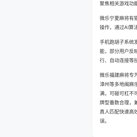
聚焦相关游戏功
微乐宁夏麻将有
操作，通过AI算
手机跑胡子系统发
能，部分用户反映
行、自动连接等技
微乐福建麻将专
漳州等多地闽麻
满，可碰可杠不
牌型番数合理，
真人匹配快速高
误。