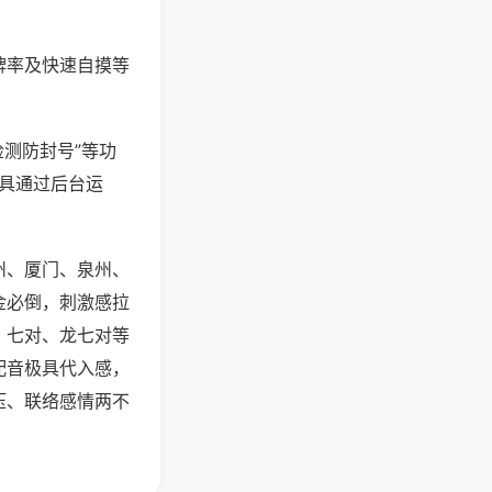
牌率及快速自摸等
检测防封号”等功
工具通过后台运
州、厦门、泉州、
金必倒，刺激感拉
、七对、龙七对等
配音极具代入感，
压、联络感情两不