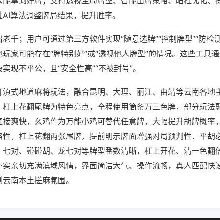
么能拿到好牌；支持透视全局牌型、智能出牌策略、暗杠优化、
过AI算法调整牌局结果，提升胜率。
老千；用户可通过第三方软件实现“随意选牌”“控制牌型”“防检
玩家可能存在“牌特别好”或“透视他人牌型”的情况。这些工具
实现不平公，且“安全性高”“不被封号”。
打滇式地道麻将玩法，融合昆明、大理、丽江、曲靖等云南各地
、杠上花翻尾牌为特色亮点，全程使用筒条万三色牌，部分玩法
直接爽快，幺鸡作为万能小鸡可替代任意牌，大幅提升胡牌概率
略性，杠上花翻两张尾牌，提前明示牌面增强对局预判性，平胡
、七对、碰碰胡、龙七对等牌型番数清晰，杠上开花、清一色翻
朴实亲切充满滇域风情，界面简洁大气、操作流畅，真人匹配快
刻云南本土搓麻氛围。