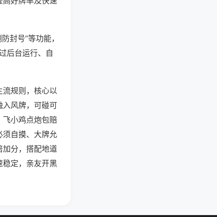
提高好牌率及快速
测防封号”等功能，
通过后台运行、自
主流规则，核心以
融入风牌，可碰可
，飞小鸡点炮包赔
必须自摸、大牌允
倍加分，搭配地道
速稳定，亲友开黑