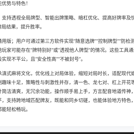
能优势与特色！
；支持透视全局牌型、智能出牌策略、暗杠优化、提高好牌率及
牌局结果，提升胜率。
用版；用户可通过第三方软件实现“随意选牌”“控制牌型”“防检
玩家可能存在“牌特别好”或“透视他人牌型”的情况。这些工具
实现不平公，且“安全性高”“不被封号”。
承滇式麻将文化，优化线上对局体验，缩短对局时长，适配现代
制趣味十足，策略性与刺激性并存，清一色、龙七对、杠上开花
计简洁清爽，无冗余功能，操作顺手易上手，方言配音地道传神
平，支持跨地域匹配牌友，既能和同乡切磋，也能体验地方特色
都能轻松畅玩。