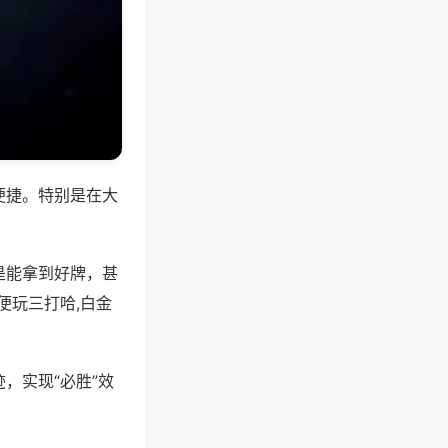
便捷。特别是在大
是能拿到好牌，甚
便玩三打哈,白金
，实现“必胜”效
。